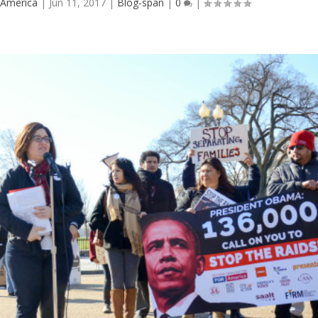
America
|
Jun 11, 2017
|
Blog-span
|
0
|