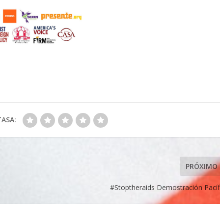
TASA:
PRÓXIMO
#Stoptheraids Demostración Pacíf