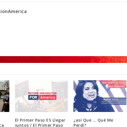
ionAmerica
El Primer Paso ES Llegar
¿así Que … Qué Me
ca
Juntos / El Primer Paso
Perdí?