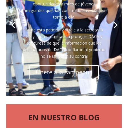
oportunidades a miles de jóvenes
inmigrantes que han construido sus vidas en
torno a ella.
Firme esta petición y dígale a la secretaria
Kelly: ¡Comprométase a proteger DACA y
asegúrese de que la información que los
destinatarios de DACA confiaron al gobierno
no se utilice en su contra!
Únete a la campeona
EN NUESTRO BLOG