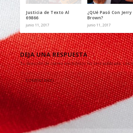
Justicia de Texto Al
¿QUé Pasó Con Jerry
69866
Brown?
junio 11, 2017
junio 11, 2017
DEJA UNA RESPUESTA
Tu dirección de correo electrónico no será publicada.
Los 