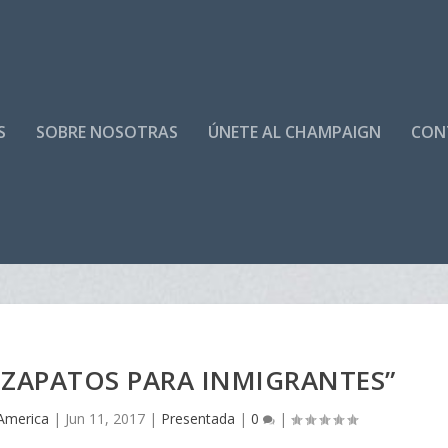
S
SOBRE NOSOTRAS
ÚNETE AL CHAMPAIGN
CON
E ZAPATOS PARA INMIGRANTES”
America
|
Jun 11, 2017
|
Presentada
|
0
|